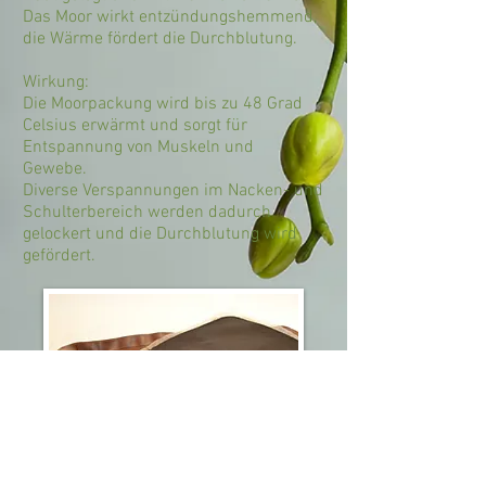
Das Moor wirkt entzündungshemmend,
die Wärme fördert die Durchblutung.
Wirkung:
Die Moorpackung wird bis zu 48 Grad
Celsius erwärmt und sorgt für
Entspannung von Muskeln und
Gewebe.
Diverse Verspannungen im Nacken- und
Schulterbereich werden dadurch
gelockert und die Durchblutung wird
gefördert.