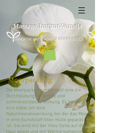
Massage-Institut-Vomela
GÖNNEN SIE IHREM KÖRPER ETWAS GUTES
Moorpackung
Die Moorpackung entwickelt eine die
Durchblutung fördernde und
schmerzstillende Wirkung. Es handelt
sich dabei um eine
Naturmooranwendung, bei der das Moor
in eine Kunststoff-Vlies-Hülle gepackt
ist. Sie wird mit der Vlies-Seite auf die
Haut gelegt und mit Wärme kombiniert.