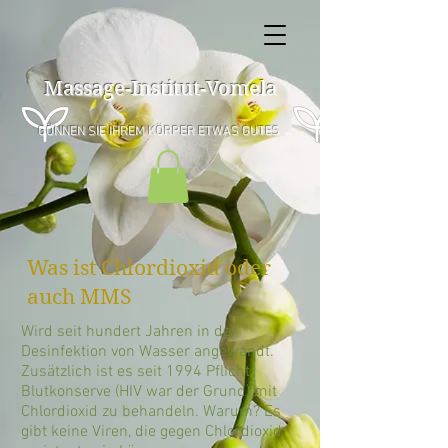
Massage-Institut-Vomela
GÖNNEN SIE IHREM KÖRPER ETWAS GUTES
Was ist Chlordioxid oder
auch MMS
Wird seit hundert Jahren in der
Desinfektion von Wasser angewandt.
Zusätzlich ist es seit 1994 Pflicht,
Blutkonserve (HIV war der Grund) mit
Chlordioxid zu behandeln. Warum? Es
gibt keine Viren, die gegen Chlordioxid