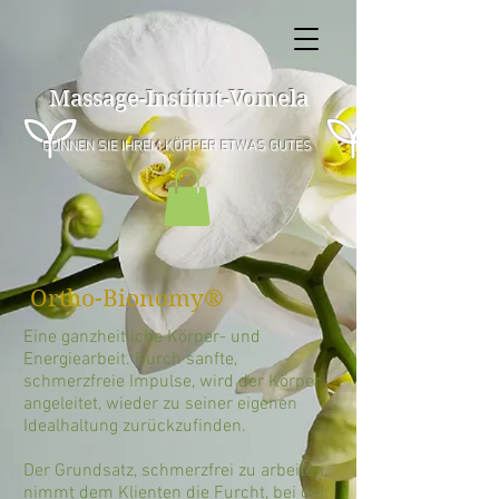
Massage-Institut-Vomela
GÖNNEN SIE IHREM KÖRPER ETWAS GUTES
Ortho-Bionomy®
Eine ganzheitliche Körper- und
Energiearbeit. Durch sanfte,
schmerzfreie Impulse, wird der Körper
angeleitet, wieder zu seiner eigenen
Idealhaltung zurückzufinden.
Der Grundsatz, schmerzfrei zu arbeiten,
nimmt dem Klienten die Furcht, bei der