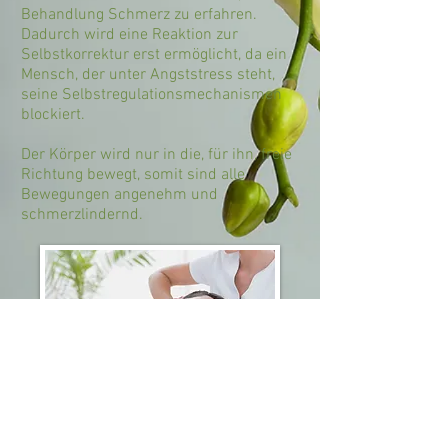
Behandlung Schmerz zu erfahren.
Dadurch wird eine Reaktion zur
Selbstkorrektur erst ermöglicht, da ein
Mensch, der unter Angststress steht,
seine Selbstregulationsmechanismen
blockiert.
Der Körper wird nur in die, für ihn, freie
Richtung bewegt, somit sind alle
Bewegungen angenehm und
schmerzlindernd.
2095 Drosendorf | Haidweg 1 |
+43