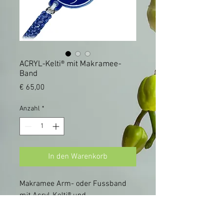
ACRYL-Kelti® mit Makramee-
Band
Preis
€ 65,00
Anzahl
*
In den Warenkorb
Makramee Arm- oder Fussband 
mit Acryl-Kelti® und
Längen verstellbarem Band für 